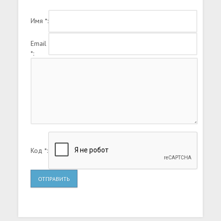
живое уже не могло вернуться обратно.
Однако кудесники не рассчитали свои силы -
Имя *:
оставшиеся в изоляции заключенные взяли
под контроль тюрьму, установив там свои
правила.
Email
*:
Код *:
ОТПРАВИТЬ