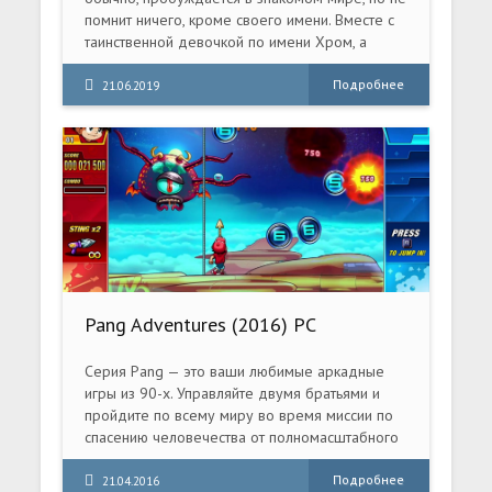
помнит ничего, кроме своего имени. Вместе с
таинственной девочкой по имени Хром, а
также тремя хорошо знакомыми персонажами,
любимыми поклонниками франшизы Neptunia,
Подробнее
21.06.2019
Нептуна отправляется в путешествие по
загадочному измерению, чтобы восстановить
свои воспоминания. Всё, что ей известно
вначале — так это факт нападения на их мир
врагов, жаждущих вернуть цивилизацию в
двухмерную перспективу.
Pang Adventures (2016) PC
Серия Pang — это ваши любимые аркадные
игры из 90-х. Управляйте двумя братьями и
пройдите по всему миру во время миссии по
спасению человечества от полномасштабного
инопланетного вторжения! Используйте все
свои навыки, чтобы отразить нескончаемые
Подробнее
21.04.2016