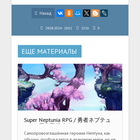
Назад
28.08.2024 - 18:02
1316
0
ЕЩЕ МАТЕРИАЛЫ
Super Neptunia RPG / 勇者ネプテュ
ーヌ /勇者戰幾少女 (2019) PC
Самопровозглашённая героиня Нептуна, как
обычно, пробуждается в знакомом мире, но не