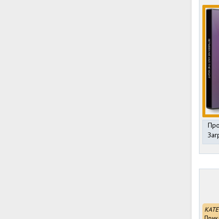
Про
Заг
КАТЕ
Прик