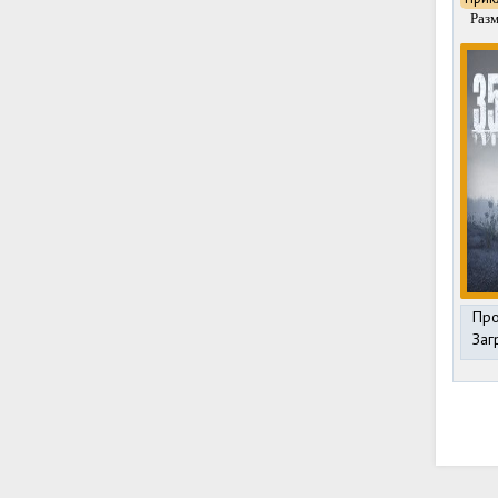
Разм
Про
Заг