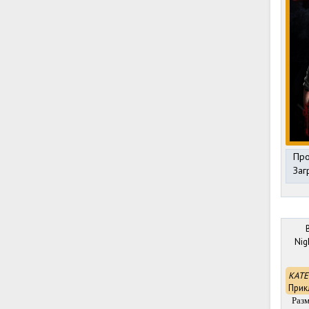
Про
Заг
Nig
КАТЕ
Прик
Раз