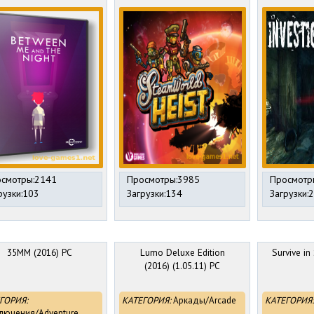
смотры:2141
Просмотры:3985
Просмотр
рузки:103
Загрузки:134
Загрузки:
35MM (2016) PC
Lumo Deluxe Edition
Survive in
(2016) (1.05.11) PC
ГОРИЯ:
КАТЕГОРИЯ:
Аркады/Arcade
КАТЕГОРИЯ:
лючения/Adventure