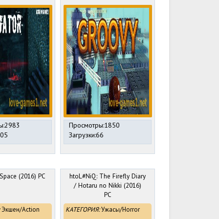
ы:2983
Просмотры:1850
205
Загрузки:66
 Space (2016) PC
htoL#NiQ: The Firefly Diary
/ Hotaru no Nikki (2016)
PC
Экшен/Action
КАТЕГОРИЯ:
Ужасы/Horror