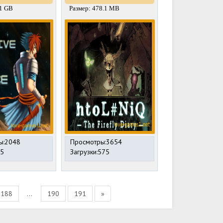
31 GB
Размер: 478.1 MB
ы:2048
Просмотры:3654
85
Загрузки:575
188
...
190
191
»