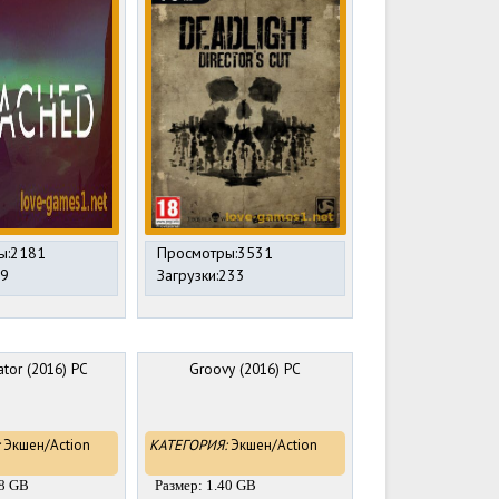
ы:2181
Просмотры:3531
89
Загрузки:233
ator (2016) PC
Groovy (2016) PC
Экшен/Action
КАТЕГОРИЯ:
Экшен/Action
78 GB
Размер: 1.40 GB