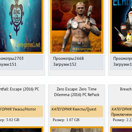
смотры:2703
Просмотры:2668
Просмотр
рузки:151
Загрузки:152
Загрузки:
htfall: Escape (2016) PC
Zero Escape: Zero Time
Breach
Dilemma (2016) PC RePack
ГОРИЯ:
Ужасы/Horror
КАТЕГОРИЯ:
Квесты/Quest
КАТЕГОРИЯ:
Приключени
ер: 5.02 GB
Размер: 1.07 GB
Размер: 2.