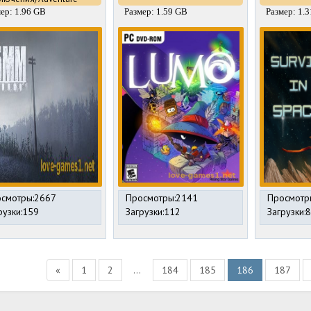
ер: 1.96 GB
Размер: 1.59 GB
Размер: 1.
смотры:2667
Просмотры:2141
Просмотр
рузки:159
Загрузки:112
Загрузки:
«
1
2
...
184
185
186
187