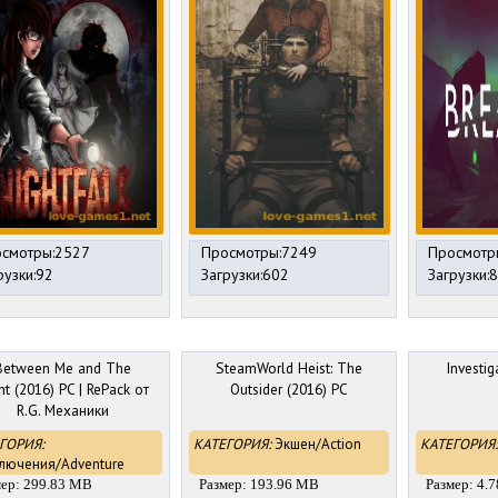
смотры:2527
Просмотры:7249
Просмотр
рузки:92
Загрузки:602
Загрузки:
Between Me and The
SteamWorld Heist: The
Investig
ht (2016) PC | RePack от
Outsider (2016) PC
R.G. Механики
ГОРИЯ:
КАТЕГОРИЯ:
Экшен/Action
КАТЕГОРИЯ:
лючения/Adventure
мер: 299.83 MB
Размер: 193.96 MB
Размер: 4.