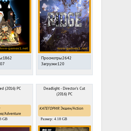
ы:1862
Просмотры:2642
107
Загрузки:120
ed (2016) PC
Deadlight - Director's Cut
(2016) PC
КАТЕГОРИЯ:
Экшен/Action
я/Adventure
23 GB
Размер: 4.18 GB