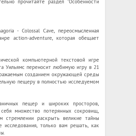
ельно прочитайте раздел "Особенности
goria - Colossal Cave, переосмысленная
нре action-adventure, которая обещает
сической компьютерной текстовой игре
рта Уильямс переносит любимую игру в 21
ображаемым созданием окружающей среды
тельную пещеру в полностью исследуемом
аничных пещер и широких просторов,
 себя множество потерянных сокровищ,
ем стремлении раскрыть великие тайны
 исследования, только вам решать, как
ы.