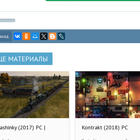
азад
ЩЕ МАТЕРИАЛЫ
ashinky (2017) РС |
Kontrakt (2018) PC
ePack от qoob