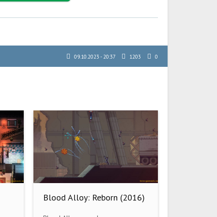
09.10.2023 - 20:37
1203
0
Blood Alloy: Reborn (2016)
PC