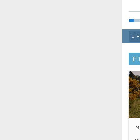
Н
Е
M
R