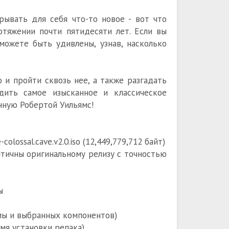
рывать для себя что-то новое - вот что
отяжении почти пятидесяти лет. Если вы
можете быть удивлены, узнав, насколько
 и пройти сквозь нее, а также разгадать
дить самое изысканное и классическое
нную Робертой Уильямс!
olossal.cave.v2.0.iso (12,449,779,712 байт)
ентичны оригинальному релизу с точностью
ы
емы и выбранных компонентов)
емя установки репака)