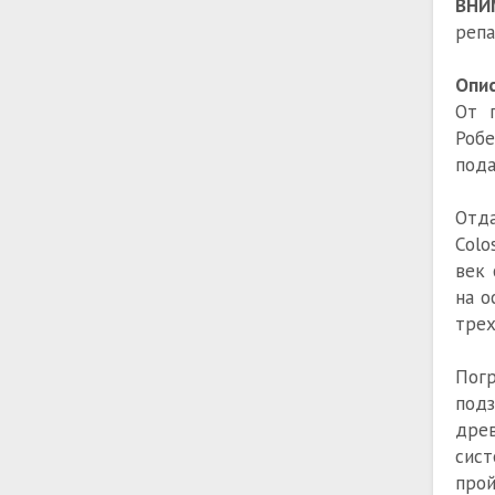
ВНИ
репа
Опис
От п
Робе
пода
Отд
Colo
век 
на о
трех
Пог
под
дре
сист
прой