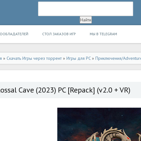
ВООБЛАДАТЕЛЕЙ
СТОЛ ЗАКАЗОВ ИГР
МЫ В TELEGRAM
я
»
Скачать Игры через торрент
»
Игры для PC
»
Приключения/Adventur
ossal Cave (2023) PC [Repack] (v2.0 + VR)