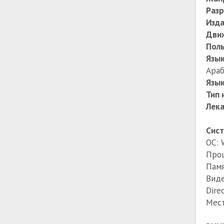
Разр
Изда
Дви
Поль
Язы
Араб
Язык
Тип 
Лек
Сист
ОС: 
Проц
Памя
Виде
Dire
Мест