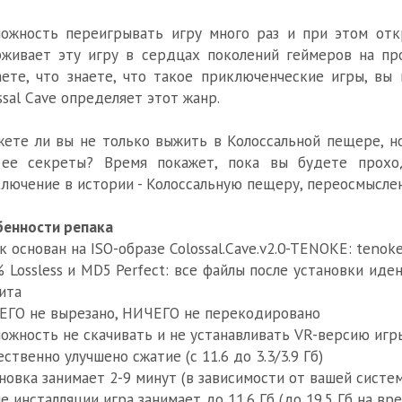
ожность переигрывать игру много раз и при этом отк
живает эту игру в сердцах поколений геймеров на пр
ете, что знаете, что такое приключенческие игры, вы 
ssal Cave определяет этот жанр.
ете ли вы не только выжить в Колоссальной пещере, но
 ее секреты? Время покажет, пока вы будете прохо
лючение в истории - Колоссальную пещеру, переосмысле
енности репака
к основан на ISO-образе Colossal.Cave.v2.0-TENOKE: tenoke-c
 Lossless и MD5 Perfect: все файлы после установки ид
ита
ГО не вырезано, НИЧЕГО не перекодировано
ожность не скачивать и не устанавливать VR-версию игр
ственно улучшено сжатие (с 11.6 до 3.3/3.9 Гб)
новка занимает 2-9 минут (в зависимости от вашей сист
е инсталляции игра занимает до 11.6 Гб (до 19.5 Гб на вр