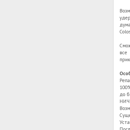
Возм
удер
дума
Colo
Смож
все
прик
Особ
Репа
100%
до б
НИЧЕ
Возм
Суще
Уста
Посл