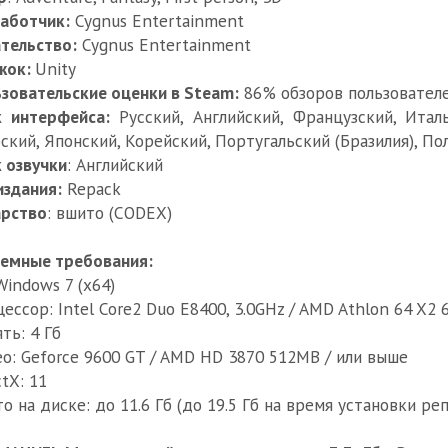
аботчик:
Cygnus Entertainment
тельство:
Cygnus Entertainment
жок:
Unity
зовательские оценки в Steam:
86% обзоров пользователе
к интерфейса:
Русский, Английский, Французский, Италь
ский, Японский, Корейский, Португальский (Бразилия), П
 озвучки
: Английский
издания:
Repack
арство
: вшито (CODEX)
емные требования:
Windows 7 (x64)
ессор: Intel Core2 Duo E8400, 3.0GHz / AMD Athlon 64 X2 
ть: 4 Гб
о: Geforce 9600 GT / AMD HD 3870 512MB / или выше
ctX: 11
о на диске: до 11.6 Гб (до 19.5 Гб на время установки реп