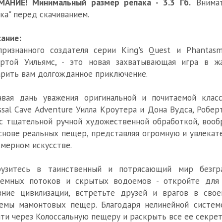
МАНИЕ! Минимальный размер репака - 3.3 Гб.
Внимат
ка" перед скачиванием.
ание:
ризнанного создателя серии King's Quest и Phantasma
ртой Уильямс, - это новая захватывающая игра в жа
рить вам долгожданное приключение.
авая дань уважения оригинальной и почитаемой клас
ssal Cave Adventure Уилла Кроутера и Дона Вудса, Робе
с тщательной ручной художественной обработкой, во
снове реальных пещер, представляя огромную и увлека
мерном искусстве.
рузитесь в таинственный и потрясающий мир безгр
земных потоков и скрытых водоемов - откройте для
вние цивилизации, встретьте друзей и врагов в сво
емы мамонтовых пещер. Благодаря нелинейной системе
ти через Колоссальную пещеру и раскрыть все ее секрет