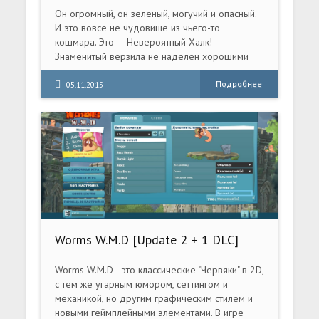
Он огромный, он зеленый, могучий и опасный.
И это вовсе не чудовище из чьего-то
кошмара. Это — Невероятный Халк!
Знаменитый верзила не наделен хорошими
манерами, зато обладает воистину
богатырской силой и добрым нравом. Он
Подробнее
05.11.2015
крушит стены, выбивает двери, но лишь для
того, чтобы одолеть опасных злодеев и
придти на помощь порядочным людям.
Worms W.M.D [Update 2 + 1 DLC]
(2016) PC | RePack от xatab
Worms W.M.D - это классические "Червяки" в 2D,
с тем же угарным юмором, сеттингом и
механикой, но другим графическим стилем и
новыми геймплейными элементами. В игре