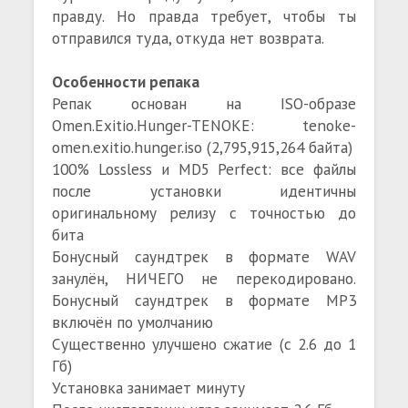
правду. Но правда требует, чтобы ты
отправился туда, откуда нет возврата.
Особенности репака
Репак основан на ISO-образе
Omen.Exitio.Hunger-TENOKE: tenoke-
omen.exitio.hunger.iso (2,795,915,264 байта)
100% Lossless и MD5 Perfect: все файлы
после установки идентичны
оригинальному релизу с точностью до
бита
Бонусный саундтрек в формате WAV
занулён, НИЧЕГО не перекодировано.
Бонусный саундтрек в формате MP3
включён по умолчанию
Существенно улучшено сжатие (с 2.6 до 1
Гб)
Установка занимает минуту