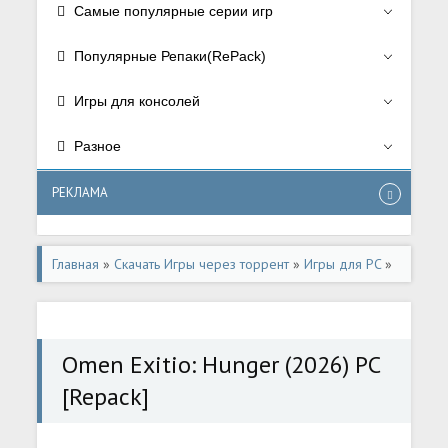
Самые популярные серии игр
Популярные Репаки(RePack)
Игры для консолей
Разное
РЕКЛАМА
Главная
»
Скачать Игры через торрент
»
Игры для PC
»
Приключения/Adventure
Omen Exitio: Hunger (2026) PC
[Repack]