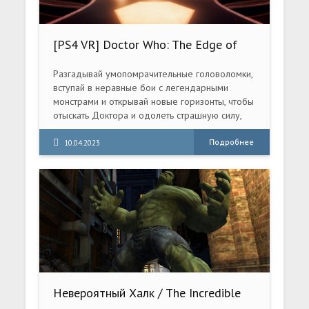
[PS4 VR] Doctor Who: The Edge of
Time (CUSA17377) [1.03]
Разгадывай умопомрачительные головоломки,
вступай в неравные бои с легендарными
монстрами и открывай новые горизонты, чтобы
отыскать Доктора и одолеть страшную силу,
которая грозит уничтожить саму материю
реальности.
Подробнее
10.04.2023
Невероятный Халк / The Incredible
Hulk (2008) PC | RePack