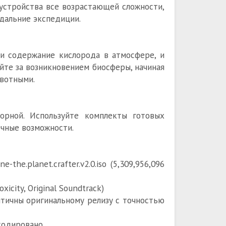
 устройства все возрастающей сложности,
 дальние экспедиции.
 и содержание кислорода в атмосфере, и
йте за возникновением биосферы, начиная
ивотными.
орной. Используйте комплекты готовых
ечные возможности.
-the.planet.crafter.v2.0.iso (5,309,956,096
icity, Original Soundtrack)
ентичны оригинальному релизу с точностью
кодировано