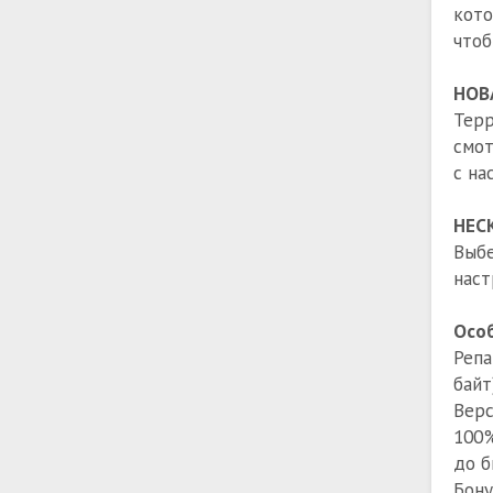
кото
чтоб
НОВ
Терр
смот
с на
НЕС
Выб
наст
Особ
Репа
байт
Верс
100%
до б
Бону