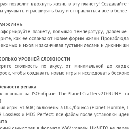
рая позволит вдохнуть жизнь в эту планету! Создавайте
ы улучшать и расширять базу и отправляться все в более
АЯ ЖИЗНЬ
аформируйте планету, повышая температуру, давление
рите, как ее осваивают новые формы жизни. Пронаблюда
секомых и мхов и заканчивая густыми лесами и дикими ж
КОЛЬКО УРОВНЕЙ СЛОЖНОСТИ
ерите сложность по вкусу, от минимальной до хардк
роек, чтобы создавать новые игры и исследовать бескон
енности репака
к основан на ISO-образе The.Planet.Crafter.v2.0-RUNE: rune
)
ия игры: v1.608; включены 3 DLC/бонуса (Planet Humble, Tox
 Lossless и MD5 Perfect: все файлы после установки ид
ита
сный саундтрек в формате WAV удалён, НИЧЕГО не пере