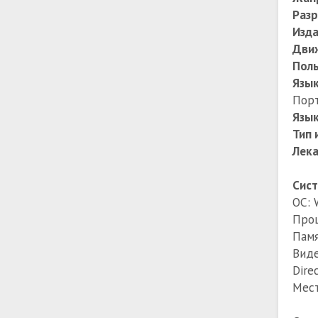
Разр
Изда
Дви
Поль
Язык
Порт
Язык
Тип 
Лек
Сист
ОС: 
Проц
Памя
Виде
Dire
Мест