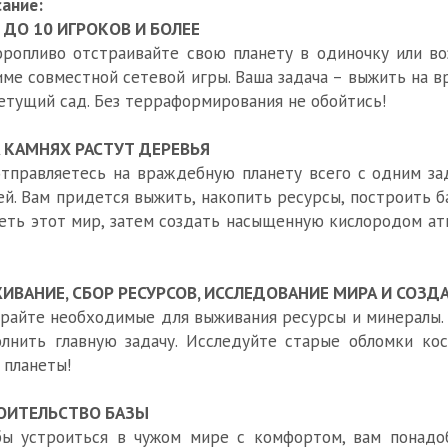
ание:
1 ДО 10 ИГРОКОВ И БОЛЕЕ
ропливо отстраивайте свою планету в одиночку или во
ме совместной сетевой игры. Ваша задача – выжить на 
етущий сад. Без терраформирования не обойтись!
А КАМНЯХ РАСТУТ ДЕРЕВЬЯ
тправляетесь на враждебную планету всего с одним за
й. Вам придется выжить, накопить ресурсы, построить б
еть этот мир, затем создать насыщенную кислородом ат
ИВАНИЕ, СБОР РЕСУРСОВ, ИССЛЕДОВАНИЕ МИРА И СОЗД
райте необходимые для выживания ресурсы и минералы. 
лнить главную задачу. Исследуйте старые обломки ко
 планеты!
ОИТЕЛЬСТВО БАЗЫ
ы устроиться в чужом мире с комфортом, вам понадоб