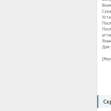
Возм
Суще
Уста
Посл
Посл
уста
Язык
Для 
[Rep
Ск