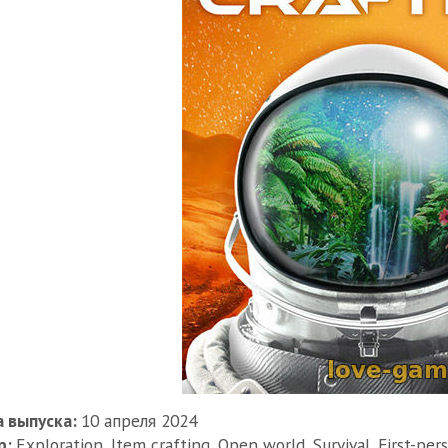
 выпуска:
10 апреля 2024
р:
Exploration, Item crafting, Open world, Survival, First-per