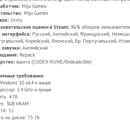
аботчик:
Miju Games
тельство:
Miju Games
жок:
Unity
зовательские оценки в Steam:
96% обзоров пользователе
 интерфейса:
Русский, Английский, Французский, Немецкий
угальский, Корейский, Японский, Бр. Португальский, Итал
 озвучки:
Английский
издания:
Repack
арство:
вшито (CODEX-RUNE/0xdeadc0de)
емные требования:
Windows 10 x64 и выше
ессор: 2.4 GHz и лучше
ть: 4 Гб
о: 3GB VRAM
ctX: 11
о на диске: 7.5 Гб