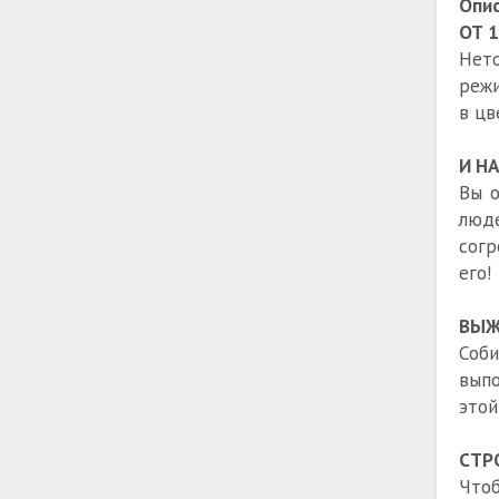
Опис
ОТ 
Нето
режи
в цв
И Н
Вы о
люде
согр
его!
ВЫЖ
Соби
выпо
этой
СТР
Чтоб