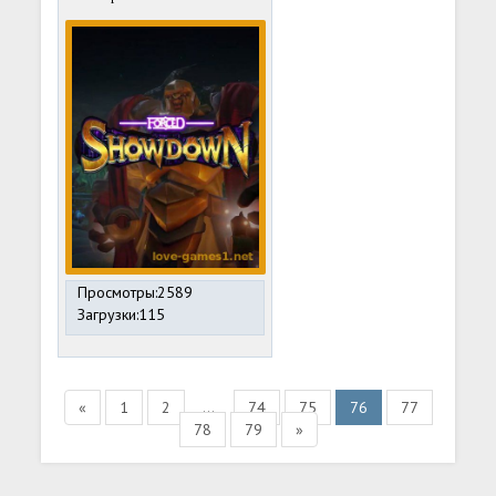
Просмотры:2589
Загрузки:115
«
1
2
...
74
75
76
77
78
79
»