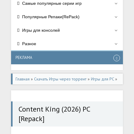
Самые популярные серии игр
Популярные Репаки(RePack)
Игры для консолей
Разное
РЕКЛАМА
Главная
»
Скачать Игры через торрент
»
Игры для PC
»
Симуляторы/Simulator
Content King (2026) PC
[Repack]