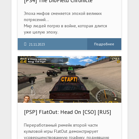
[PS4] The DioField Chronicle
(CUSA31396) [1.02]
Эпоха мифов сменяется эпохой великих
потрясений…
Мир людей погряз в войне, которая длится
уже целую эпоху.
Группа наемников, называющих себя «Синие
лисы» (Blue Fox) прокладывает свой путь
Подробнее
21.11.2023
среди огня и хаоса
[PSP] FlatOut: Head On [CSO] [RUS]
2008
Переработанный римейк второй части
культовой игры FlatOut демонстрирует
усовершенствованную графику, поднявшую