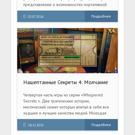
представление о возможностях портативной
консоли на новый уровень, а также
многочисленные игровые режимы.
Подробнее
02.07.2016
Нашептанные Секреты 4: Молчание
– золото. Коллекционное издание
(2015) PC
Четвертая часть игры из серии «Whispered
Secrets ». Две трагические истории,
мистический сюжет которых впитал в себя все
худшие и лучшие качества людей. Молодая
женщина и жена, отправившегося на заработки
горняка, просит о помощи в розыске ее мужа
Подробнее
18.11.2015
Билла. Следы расследования приводят вас в