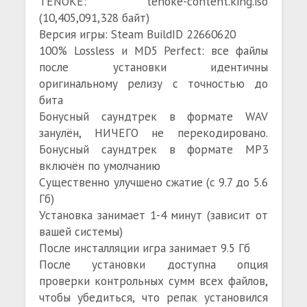
TENOKE: tenoke-content.king.iso
(10,405,091,328 байт)
Версия игры: Steam BuildID 22660620
100% Lossless и MD5 Perfect: все файлы
после установки идентичны
оригинальному релизу с точностью до
бита
Бонусный саундтрек в формате WAV
занулён, НИЧЕГО не перекодировано.
Бонусный саундтрек в формате MP3
включён по умолчанию
Существенно улучшено сжатие (с 9.7 до 5.6
Гб)
Установка занимает 1-4 минут (зависит от
вашей системы)
После инсталляции игра занимает 9.5 Гб
После установки доступна опция
проверки контрольных сумм всех файлов,
чтобы убедиться, что репак установился