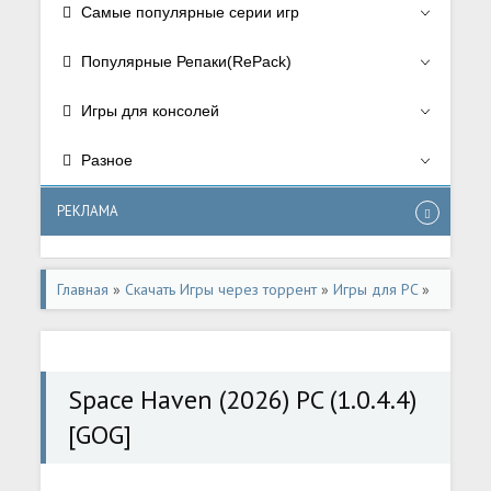
Самые популярные серии игр
Популярные Репаки(RePack)
Игры для консолей
Разное
РЕКЛАМА
Главная
»
Скачать Игры через торрент
»
Игры для PC
»
Стратегии/Strategy
,
РПГ/RPG
,
Симуляторы/Simulator
Space Haven (2026) PC (1.0.4.4)
[GOG]