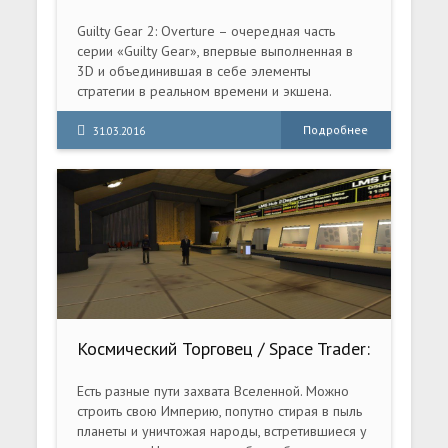
PC
Guilty Gear 2: Overture – очередная часть
серии «Guilty Gear», впервые выполненная в
3D и объединившая в себе элементы
стратегии в реальном времени и экшена.
Действия в игре разворачиваются спустя пять
лет после событий первой части Guilty Gear.
Подробнее
31.03.2016
Управляя Sol Badguy и его другом Sin, вам
предстоит противостоять вражеским gears -
модифицированным существам, которые
вновь восстали против человечества.
Космический Торговец / Space Trader:
Merchant Marine (2008) PC
Есть разные пути захвата Вселенной. Можно
строить свою Империю, попутно стирая в пыль
планеты и уничтожая народы, встретившиеся у