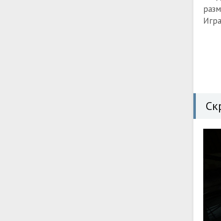
раз
Игр
Ск