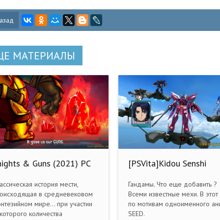
азад
ЩЕ МАТЕРИАЛЫ
nights & Guns (2021) PC
[PSVita]Kidou Senshi
epack] by FitGirl
Gundam Seed: Battle
Destiny [JPN/JAP]
ассическая история мести,
Гандамы. Что еще добавить ?
оисходящая в средневековом
Всеми известные мехи. В этот
нтезийном мире... при участии
по мотивам одноименного ан
которого количества
SEED.