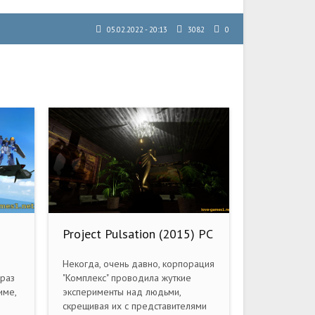
05.02.2022 - 20:13
3082
0
Project Pulsation (2015) PC
Некогда, очень давно, корпорация
 раз
"Комплекс" проводила жуткие
име,
эксперименты над людьми,
скрещивая их с представителями