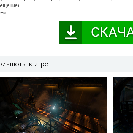
мещение)
аем
риншоты к игре