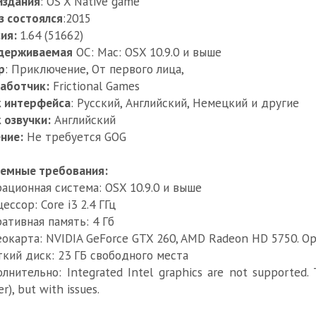
издания
: OS X Native game
з состоялся
:2015
сия:
1.64 (51662)
держиваемая
ОС: Mac: OSX 10.9.0 и выше
р
: Приключение, От первого лица,
аботчик:
Frictional Games
к интерфейса
: Русский, Английский, Немецкий и другие
 озвучки:
Английский
ние:
Не требуется GOG
емные требования:
ационная система: OSX 10.9.0 и выше
ессор: Core i3 2.4 ГГц
ативная память: 4 Гб
окарта: NVIDIA GeForce GTX 260, AMD Radeon HD 5750. Op
кий диск: 23 ГБ свободного места
лнительно: Integrated Intel graphics are not supported. 
r), but with issues.