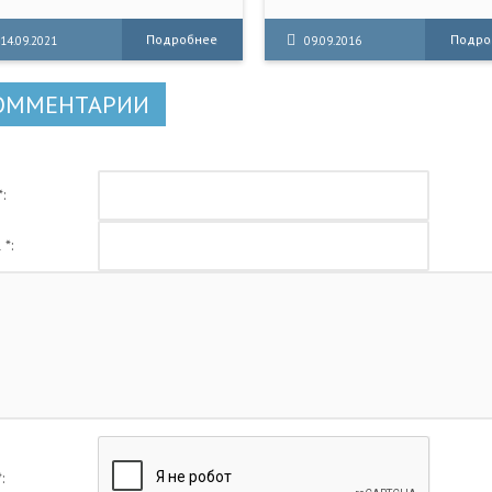
ертоносного огнестрельного
ужия, чтобы сделать все еще
Подробнее
Подро
14.09.2021
09.09.2016
тереснее
ОММЕНТАРИИ
:
 *:
: