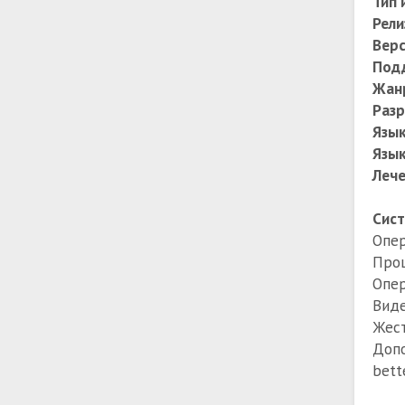
Тип 
Рели
Вер
Под
Жан
Разр
Язы
Язык
Лече
Сист
Опер
Проц
Опер
Виде
Жест
Допо
bette