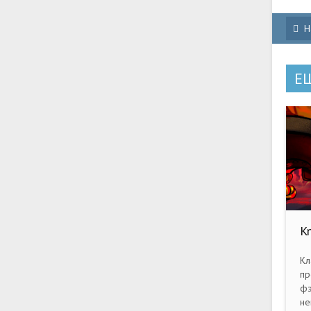
Н
Е
K
[R
Кл
пр
фэ
не