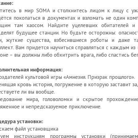
ание:
титесь в мир SOMA и столкнитесь лицом к лицу с ужа
ётся покопаться в документах и взломать не один комп
ящим там хаосом. Найдите уцелевших обитателей и 
делят будущее станции. Но будьте осторожны: опаснос
и, жуткие существа, взбесившиеся роботы и даже т
ллект. Вам придется научиться справляться с каждым из н
оне – вы должны либо обхитрить врага, либо спастись бе
олнительная информация:
оздателей культовой игры «Амнезия. Призрак прошлого».
нящая кровь история, погружение в которую заставит за
ствуете ли вы вообще.
ледование мира, головоломки и скрытое прохождени
яженное и непредсказуемое приключение.
едура установки:
скаем файл установщика
дуем инструкциям программы установки (принимаем