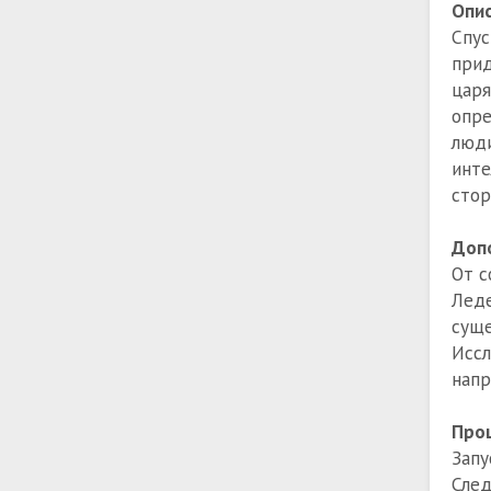
Опис
Спус
прид
цар
опре
люд
инте
стор
Доп
От с
Леде
суще
Исс
напр
Проц
Запу
Сле