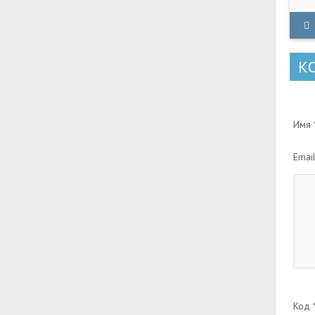
см
ор
ин
К
Имя *
Email
Код *