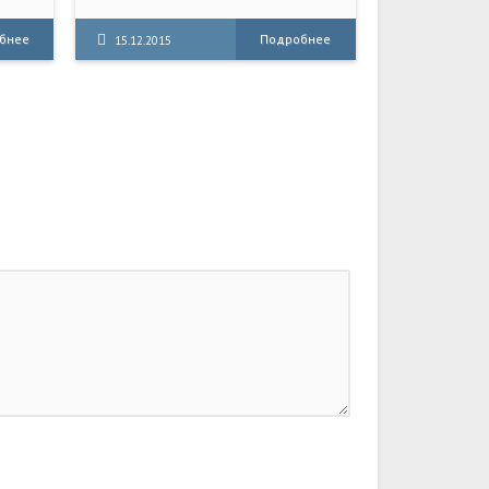
инопланетных расс. Однако
однажды что-то пошло не так, и
бнее
Подробнее
15.12.2015
на станции произошла гигантских
масштабов катастрофа, уничтожив
все живое.