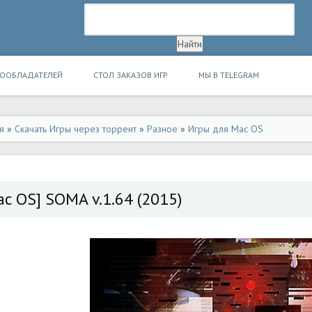
ВООБЛАДАТЕЛЕЙ
СТОЛ ЗАКАЗОВ ИГР
МЫ В TELEGRAM
я
»
Скачать Игры через торрент
»
Разное
»
Игры для Mac OS
ac OS] SOMA v.1.64 (2015)