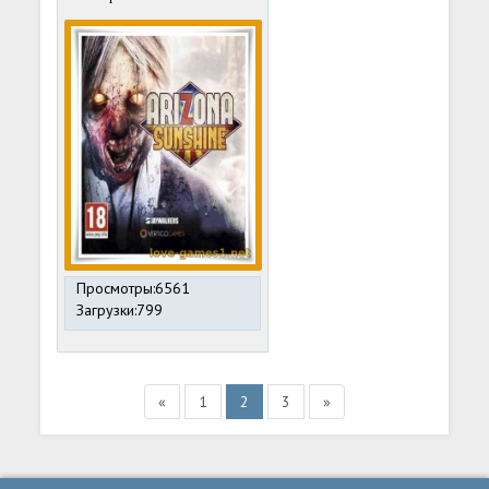
Просмотры:6561
Загрузки:799
«
1
2
3
»