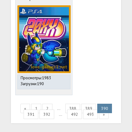
Просмотры:1983
Загрузки:190
«
1
2
...
388
389
390
391
392
...
492
493
»