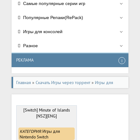
Самые популярные серии игр
Популярные Репаки(RePack)
Игры для консолей
Разное
РЕКЛАМА
Главная
»
Скачать Игры через торрент
»
Игры для
консолей
[Switch] Minute of Islands
[NSZ][ENG]
КАТЕГОРИЯ:
Игры для
Nintendo Switch