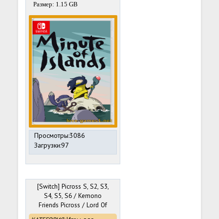
Размер: 1.15 GB
Просмотры:3086
Загрузки:97
[Switch] Picross S, S2, S3,
S4, S5, S6 / Kemono
Friends Picross / Lord Of
The Nazarick [NSZ][ENG]