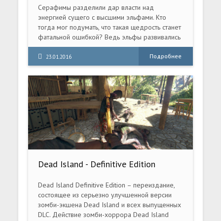
Серафимы разделили дар власти над
энергией сущего с высшими эльфами. Кто
тогда мог подумать, что такая щедрость станет
фатальной ошибкой? Ведь эльфы развивались
настолько стремительно и вскоре некоторые
из них решили бросить вызов самим богам!
Подробнее
23.01.2016
Другая часть эльфийского общества выступила
против дерзких безумцев. Вся Анкария
раскололась надвое. Использовать энергию,
чтобы стать выше бессмертных, или спасти то,
что ещё не погибло, - теперь решать вам. Это
диск включает в себя лучшую RPG 2008 года
"Sacred 2: Падший ангел", а также её
продолжение "Sacred 2: Лед и Кровь", в
которой вас ожидают новые области, квесты и
головоломки, опасные приключения и могучие
Dead Island - Definitive Edition
противники.
(2016) PC
Dead Island Definitive Edition – переиздание,
состоящее из серьезно улучшенной версии
зомби-экшена Dead Island и всех выпущенных
DLC. Действие зомби-хоррора Dead Island