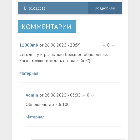
разворачивается на тропическом острове
Банои, расположенном в южной части Тихого
Подробнее
31.05.2016
Океана. Там находится отель Royal Palms, где
отдыхают богачи. Но внезапная таинственная
КОММЕНТАРИИ
эпидемия превращает прекрасное место в ад,
наполненный толпами зомби. Четырем героям
- Сян Мэй (сотрудница курорта), Сэму Би
11000mb
от 26.06.2025 - 20:39
0
(звезда рэпа), Логану (бывшая звезда
Американского футбола) и Пурне
Сегодня у игры вышло большое обновление.
(телохранитель - бывший офицер полиции) –
Когда можно ожидать его на сайте?)
предстоит столкнуться со всеми ужасами
острова и сразиться за свою жизнь.
Материал
Admin
от 28.06.2025 - 03:05
0
Обновлено до 2.6.100
Материал