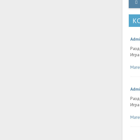
ос
Гл
Ма
К
Adm
Разд
Игра
Мате
Adm
Разд
Игра
Мате