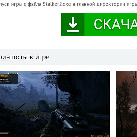
апуск игры с файла Stalker2.exe в главной директории игр
риншоты к игре