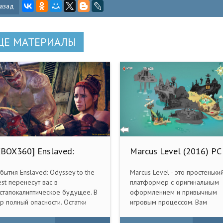
азад
ЩЕ МАТЕРИАЛЫ
XBOX360] Enslaved:
Marcus Level (2016) PC
dyssey to the West GOTY
FREEBOOT / RUSSOUND]
бытия Enslaved: Odyssey to the
Marcus Level - это простеньки
st перенесут вас в
платформер с оригинальным
стапокалиптическое будущее. В
оформлением и привычным
р полный опасности. Остатки
игровым процессом. Вам
ловечества пытаются выжить,
необходимо управлять главн
ажаясь с роботами, которые
героем, собирать бриллианты,