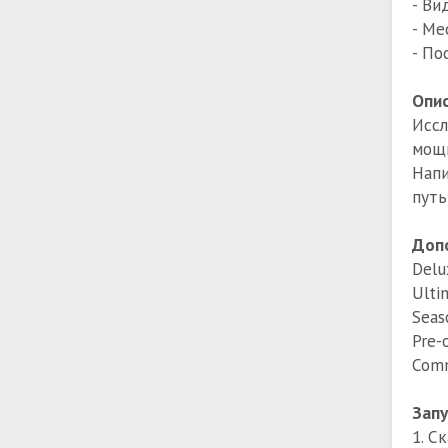
- Ви
- Ме
- По
Опис
Исс
мощн
Напи
путь
Доп
Delu
Ulti
Seas
Pre-
Comm
Запу
1. С