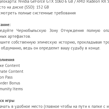
деокарта: Nvidia GeForce GTX 1060 6 GB / AMD Radeon RX 58
сто на диске (SSD): 152 GB
смотреть полные системные требования
ание:
ледуйте Чернобыльскую Зону Отчуждения полную опа
ых артефактов.
шите собственную эпическую историю, прокладывая тр
 обдуманно, ведь он определит вашу судьбу в конце.
олнения
xe Content
mate Content
on Pass
order Bonus
unity Items
ск игры
качать в удобное место (главное чтобы на пути к папке с 