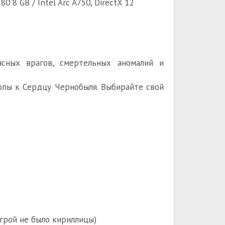
0 8 GB / Intel Arc A750, DirectX 12
сных врагов, смертельных аномалий и
опы к Сердцу Чернобыля. Выбирайте свой
игрой не было кириллицы)