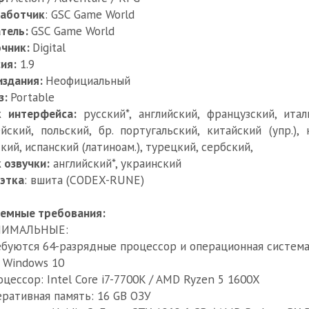
работчик
: GSC Game World
тель:
GSC Game World
очник:
Digital
ия:
1.9
издания:
Неофициальный
з:
Portable
к интерфейса:
русский*, английский, французский, итал
йский, польский, бр. португальский, китайский (упр.), 
кий, испанский (латиноам.), турецкий, сербский,
 озвучки:
английский*, украинский
этка
: вшита (CODEX-RUNE)
емные требования:
ИМАЛЬНЫЕ:
ебуются 64-разрядные процессор и операционная систем
: Windows 10
оцессор: Intel Core i7-7700K / AMD Ryzen 5 1600X
еративная память: 16 GB ОЗУ