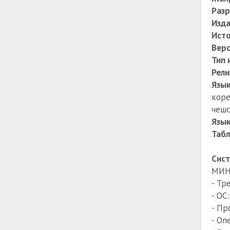
Раз
Изда
Ист
Верс
Тип 
Рели
Язы
коре
чешс
Язык
Табл
Сист
МИН
- Тр
- ОС
- Пр
- Оп