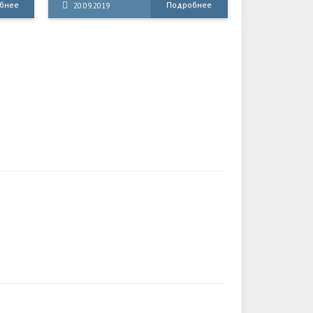
бнее
Подробнее
20.09.2019
ать
причинил вам чудовищную боль и
сы.
утрату.