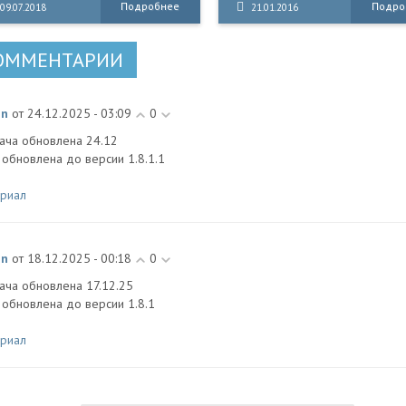
Подробнее
Подро
09.07.2018
21.01.2016
тались после мировой войны.
преодолевать трудности и иск
авный герой игры по имени
способ добраться до принцес
нки (Monkey) попадает в плен.
ОММЕНТАРИИ
in
от 24.12.2025 - 03:09
0
ача обновлена 24.12
 обновлена до версии 1.8.1.1
риал
in
от 18.12.2025 - 00:18
0
ача обновлена 17.12.25
 обновлена до версии 1.8.1
риал