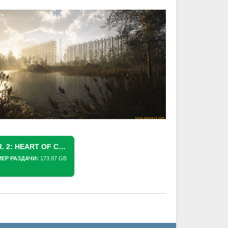
СКАЧАТЬ ТОРРЕНТ S.T.A.L.K.E.R. 2: HEART OF CHORNOBYL (2024) PC (1.9 + 3 DLC) [PORTABLE]
МЕР РАЗДАЧИ:
173.97 GB