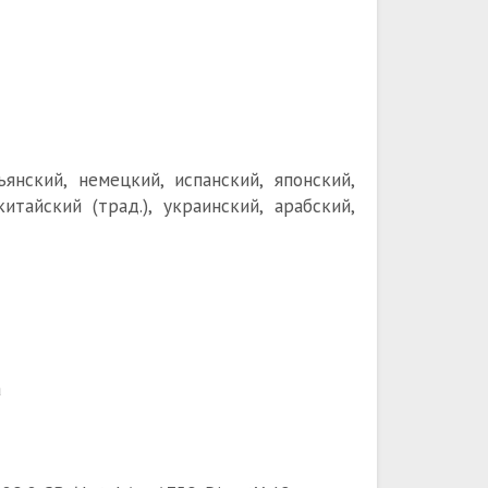
ьянский, немецкий, испанский, японский,
китайский (трад.), украинский, арабский,
а