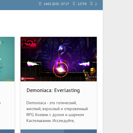
14.02.2025 - 07:27
12739
2
Demoniaca: Everlasting
Night (2019) PC
й
Demoniaca - это готический,
жесткий, взрослый и откровенный
RPG боевик с духом и шармом
Кастельвании. Исследуйте,
ым
деритесь, встречайте новых
друзей и отомстите тем, кто