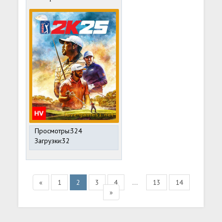
Просмотры:324
Загрузки:32
«
1
2
3
4
...
13
14
»