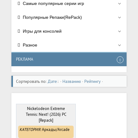
Самые популярные серии игр
Популярные Репаки(RePack)
Игры для консолей
Разное
РЕКЛАМА
Сортировать по:
Дате
·
Названию
·
Рейтингу
·
Комментариям
·
Загрузкам
·
Просмотрам
Nickelodeon Extreme
Tennis: Next! (2026) PC
[Repack]
КАТЕГОРИЯ:
Аркады/Arcade