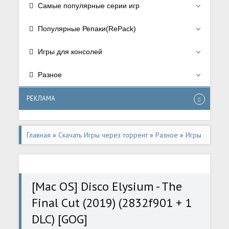
Самые популярные серии игр
Популярные Репаки(RePack)
Игры для консолей
Разное
РЕКЛАМА
Главная
»
Скачать Игры через торрент
»
Разное
»
Игры
для Mac OS
[Mac OS] Disco Elysium - The
Final Cut (2019) (2832f901 + 1
DLC) [GOG]