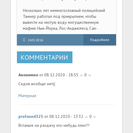
by R.G. Catalyst
Несколько лет немногословный полицейский
Таннер работал под прикрытием, чтобы
вывести на чистую воду могущественную
мафию Нью-Йорка, Лос-Анджелеса, Сан-
Франциско и Чикаго. Но когда ему это
удалось, стало ясно, что до окончательной
Подробнее
24.02.2016
победы над преступным миром еще очень
далеко. Едва отдохнув,
КОММЕНТАРИИ
Анонимно
от 08.12.2020 - 18:55
0
Сидов вообще нет((
Материал
profound323
от 08.12.2020 - 13:32
0
Встаньте на раздачу кто-нибудь плиз!!!