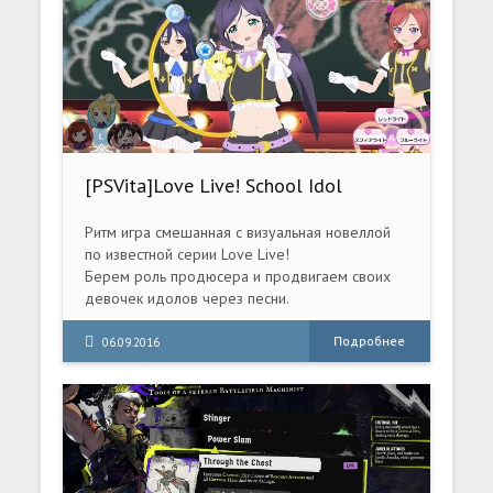
[PSVita]Love Live! School Idol
Paradise Vol. 2: BiBi Unit [JPN/JAP]
Ритм игра смешанная с визуальная новеллой
по известной серии Love Live!
Берем роль продюсера и продвигаем своих
девочек идолов через песни.
Подробнее
06.09.2016