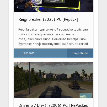
Reignbreaker (2025) PC [Repack]
(v1.0.0 (Release))
Reignbreaker - динамичный roguelike, действие
которого разворачивается в мрачном
средневековом мире. Помогите бесстрашной
бунтарке Клеф, посягнувшей на бастион самой
Королевы, во что бы то ни стало освободить
мир от тирании.
Подробнее
19.03.2025
Driver 3 / Driv3r (2006) PC | RePacked