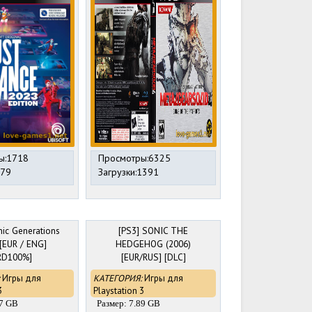
ы:1718
Просмотры:6325
279
Загрузки:1391
nic Generations
[PS3] SONIC THE
 [EUR / ENG]
HEDGEHOG (2006)
RD100%]
[EUR/RUS] [DLC]
Игры для
КАТЕГОРИЯ:
Игры для
3
Playstation 3
77 GB
Размер: 7.89 GB