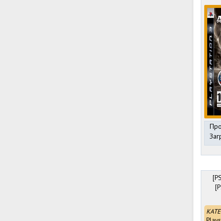
Про
Заг
[PS
[P
КАТЕ
Plays