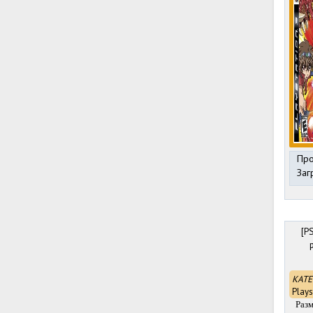
Про
Заг
[P
КАТЕ
Plays
Разм