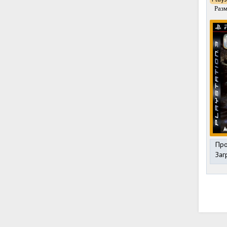
Разм
Про
Заг