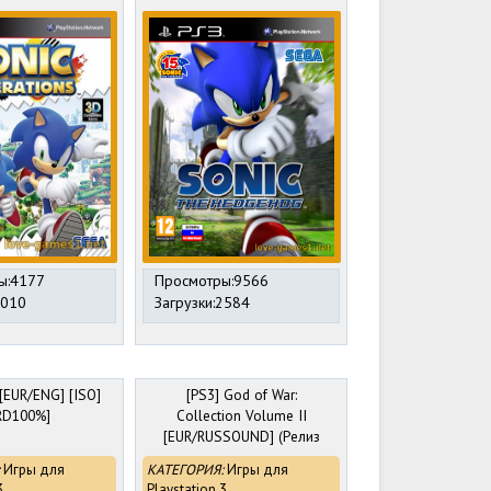
ы:4177
Просмотры:9566
1010
Загрузки:2584
 [EUR/ENG] [ISO]
[PS3] God of War:
RD100%]
Collection Volume II
[EUR/RUSSOUND] (Релиз
от R.G.DShock)
Игры для
КАТЕГОРИЯ:
Игры для
3
Playstation 3