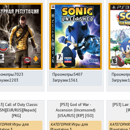
смотры:7023
Просмотры:5407
Просмотр
рузки:2203
Загрузки:1361
Загрузки:
3] Call of Duty Classic
[PS3] God of War -
[PS3] Lair
SN][EUR/RUS][Repack]
Ascension (Uncensored)
[I
[PKG]
[USA/RUS] [RIP] [ISO]
ГОРИЯ:
Игры для
КАТЕГОРИЯ:
Игры для
КАТЕГОРИЯ:
tation 3
Playstation 3
Playstation 