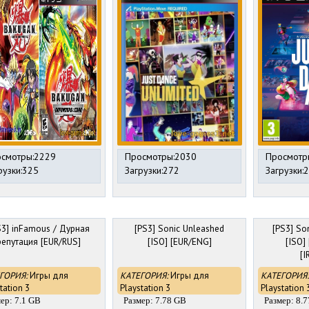
смотры:2229
Просмотры:2030
Просмотр
рузки:325
Загрузки:272
Загрузки:
S3] inFamous / Дурная
[PS3] Sonic Unleashed
[PS3] So
репутация [EUR/RUS]
[ISO] [EUR/ENG]
[ISO]
[I
ГОРИЯ:
Игры для
КАТЕГОРИЯ:
Игры для
КАТЕГОРИЯ:
tation 3
Playstation 3
Playstation 
ер: 7.1 GB
Размер: 7.78 GB
Размер: 8.