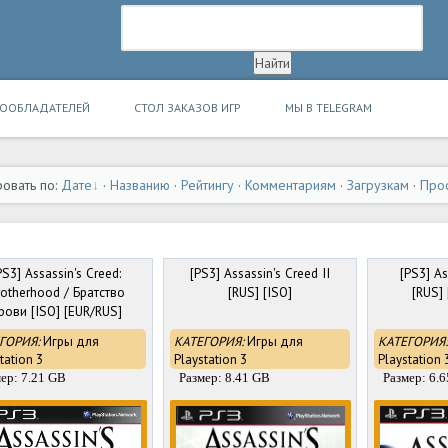
ВООБЛАДАТЕЛЕЙ
СТОЛ ЗАКАЗОВ ИГР
МЫ В TELEGRAM
овать по:
Дате
·
Названию
·
Рейтингу
·
Комментариям
·
Загрузкам
·
Про
PS3] Assassin's Creed:
[PS3] Assassin's Creed II
[PS3] As
otherhood / Братство
[RUS] [ISO]
[RUS] 
рови [ISO] [EUR/RUS]
ГОРИЯ:
Игры для
КАТЕГОРИЯ:
Игры для
КАТЕГОРИЯ:
tation 3
Playstation 3
Playstation 
ер: 7.21 GB
Размер: 8.41 GB
Размер: 6.