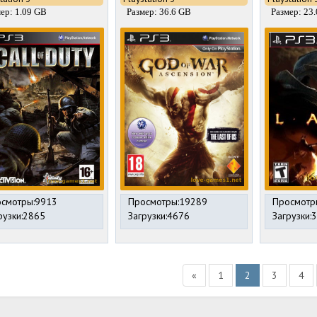
ер: 1.09 GB
Размер: 36.6 GB
Размер: 23
смотры:9913
Просмотры:19289
Просмотр
рузки:2865
Загрузки:4676
Загрузки:
«
1
2
3
4