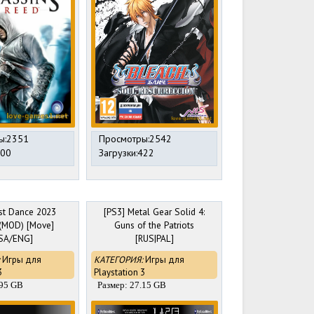
ы:2351
Просмотры:2542
800
Загрузки:422
ust Dance 2023
[PS3] Metal Gear Solid 4:
 (MOD) [Move]
Guns of the Patriots
SA/ENG]
[RUS|PAL]
[«Exclusive»|«Alliance»]
Игры для
КАТЕГОРИЯ:
Игры для
[Версия 2.0, 25th
3
Playstation 3
Anniversary]
.95 GB
Размер: 27.15 GB