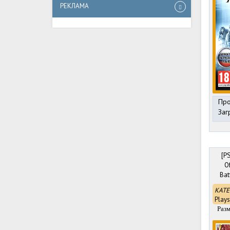
РЕКЛАМА
Про
Заг
[P
O
Bat
КАТЕ
Plays
Разм