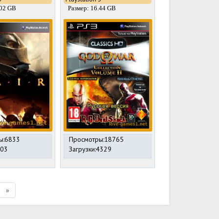
.02 GB
Размер: 16.44 GB
ы:6833
Просмотры:18765
303
Загрузки:4329
»