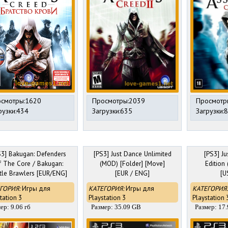
смотры:1620
Просмотры:2039
Просмотр
рузки:434
Загрузки:635
Загрузки:
S3] Bakugan: Defenders
[PS3] Just Dance Unlimited
[PS3] J
f The Core / Bakugan:
(MOD) [Folder] [Move]
Edition
tle Brawlers [EUR/ENG]
[EUR / ENG]
[U
ГОРИЯ:
Игры для
КАТЕГОРИЯ:
Игры для
КАТЕГОРИЯ:
tation 3
Playstation 3
Playstation 
ер: 9.06 гб
Размер: 35.09 GB
Размер: 17