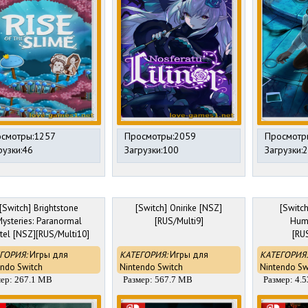
смотры:1257
Просмотры:2059
Просмотр
рузки:46
Загрузки:100
Загрузки:
[Switch] Brightstone
[Switch] Onirike [NSZ]
[Switch
ysteries: Paranormal
[RUS/Multi9]
Hum
tel [NSZ][RUS/Multi10]
[RU
ГОРИЯ:
Игры для
КАТЕГОРИЯ:
Игры для
КАТЕГОРИЯ:
endo Switch
Nintendo Switch
Nintendo Sw
мер: 267.1 MB
Размер: 567.7 MB
Размер: 4.