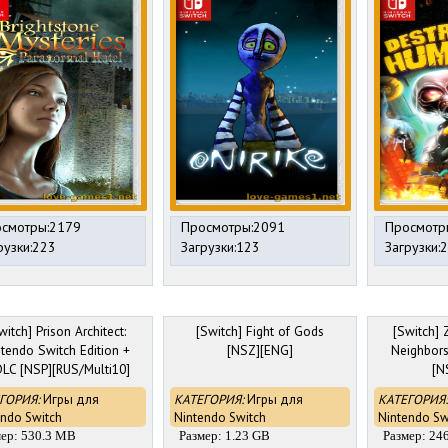
смотры:2179
Просмотры:2091
Просмотр
рузки:223
Загрузки:123
Загрузки:
witch] Prison Architect:
[Switch] Fight of Gods
[Switch]
tendo Switch Edition +
[NSZ][ENG]
Neighbors
DLC [NSP][RUS/Multi10]
[N
ГОРИЯ:
Игры для
КАТЕГОРИЯ:
Игры для
КАТЕГОРИЯ:
endo Switch
Nintendo Switch
Nintendo Sw
мер: 530.3 MB
Размер: 1.23 GB
Размер: 24