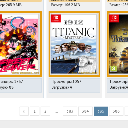
мер: 265.9 MB
Размер: 106.2 MB
Размер: 25
смотры:1757
Просмотры:3057
Просмотр
рузки:88
Загрузки:74
Загрузки:
«
1
2
...
383
384
385
386