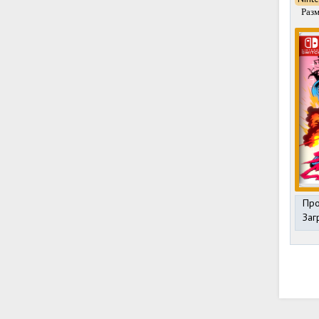
Раз
Про
Заг