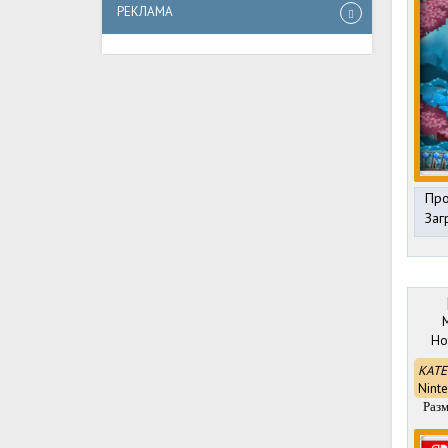
РЕКЛАМА
Про
Заг
M
Ho
КАТЕ
Nint
Раз