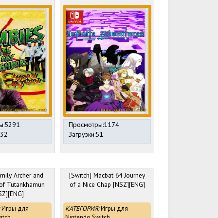
ы:5291
Просмотры:1174
532
Загрузки:51
Emily Archer and
[Switch] Macbat 64 Journey
 of Tutankhamun
of a Nice Chap [NSZ][ENG]
SZ][ENG]
Игры для
КАТЕГОРИЯ:
Игры для
itch
Nintendo Switch