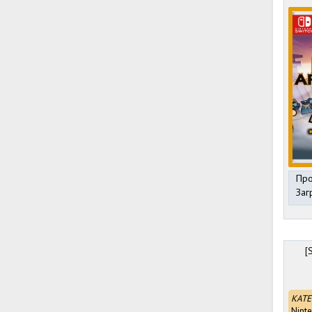
Про
Заг
[
КАТЕ
Nint