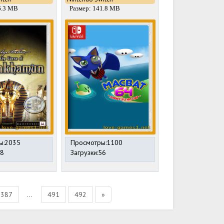
6.3 MB
Размер: 141.8 MB
ы:2035
Просмотры:1100
48
Загрузки:56
387
...
491
492
»