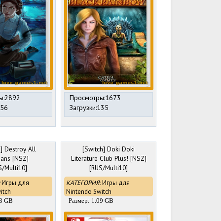
ы:2892
Просмотры:1673
256
Загрузки:135
] Destroy All
[Switch] Doki Doki
ans [NSZ]
Literature Club Plus! [NSZ]
S/Multi10]
[RUS/Multi10]
Игры для
КАТЕГОРИЯ:
Игры для
itch
Nintendo Switch
53 GB
Размер: 1.09 GB