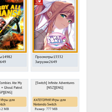
ы:14982
Просмотры:13332
2649
Загрузки:2649
 Zombies Ate My
[Switch] Infinite Adventures
 + Ghoul Patrol
[NSZ][ENG]
SP][ENG]
Игры для
КАТЕГОРИЯ:
Игры для
itch
Nintendo Switch
6.2 MB
Размер: 777 MB