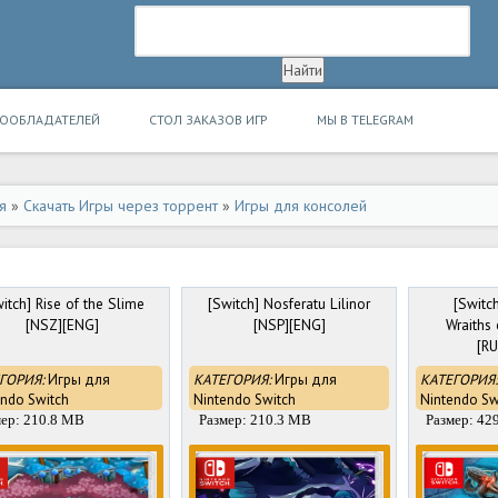
ВООБЛАДАТЕЛЕЙ
СТОЛ ЗАКАЗОВ ИГР
МЫ В TELEGRAM
я
»
Скачать Игры через торрент
»
Игры для консолей
itch] Rise of the Slime
[Switch] Nosferatu Lilinor
[Switc
[NSZ][ENG]
[NSP][ENG]
Wraiths
[RU
ГОРИЯ:
Игры для
КАТЕГОРИЯ:
Игры для
КАТЕГОРИЯ:
endo Switch
Nintendo Switch
Nintendo Sw
мер: 210.8 MB
Размер: 210.3 MB
Размер: 42