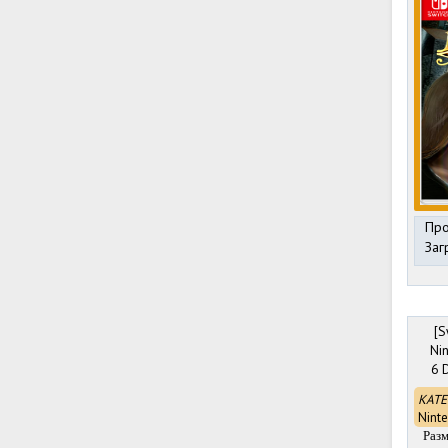
Про
Заг
[S
Nin
6 
КАТЕ
Nint
Раз