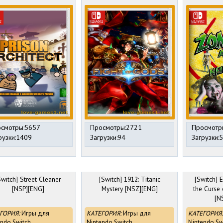
смотры:5657
Просмотры:2721
Просмотр
рузки:1409
Загрузки:94
Загрузки:
Switch] Street Cleaner
[Switch] 1912: Titanic
[Switch] 
[NSP][ENG]
Mystery [NSZ][ENG]
the Curse
[N
ГОРИЯ:
Игры для
КАТЕГОРИЯ:
Игры для
КАТЕГОРИЯ:
endo Switch
Nintendo Switch
Nintendo Sw